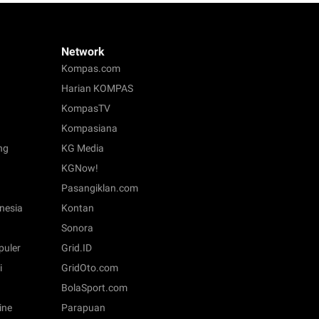
Network
Kompas.com
Harian KOMPAS
KompasTV
Kompasiana
ng
KG Media
KGNow!
Pasangiklan.com
nesia
Kontan
Sonora
puler
Grid.ID
i
GridOto.com
BolaSport.com
ine
Parapuan