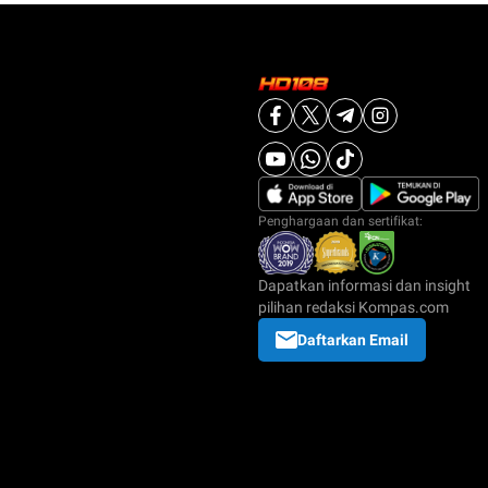
Penghargaan dan sertifikat:
Dapatkan informasi dan insight
pilihan redaksi Kompas.com
Daftarkan Email