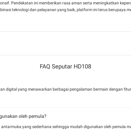
onsif. Pendekatan ini memberikan rasa aman serta meningkatkan kepe
inasi teknologi dan pelayanan yang baik, platform ini terus berupaya
FAQ Seputar HD108
ran digital yang menawarkan berbagai pengalaman bermain dengan fitu
gunakan oleh pemula?
n antarmuka yang sederhana sehingga mudah digunakan oleh pemula 