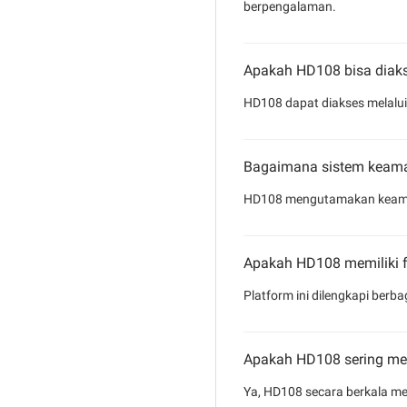
berpengalaman.
Apakah HD108 bisa diaks
HD108 dapat diakses melalui
Bagaimana sistem keam
HD108 mengutamakan keamana
Apakah HD108 memiliki f
Platform ini dilengkapi ber
Apakah HD108 sering m
Ya, HD108 secara berkala me