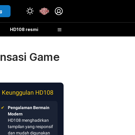
ng
HD108 resmi
ensasi Game
Keunggulan HD108
Pengalaman Bermain
Modern
HD108 menghadirkan
tampilan yang responsif
dan mudah digunakan